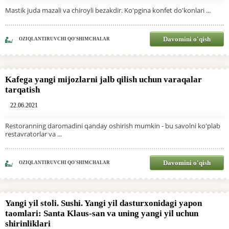
Mastik juda mazali va chiroyli bezakdir. Ko'pgina konfet do'konlari ...
Davomini o'qish
OZIQLANTIRUVCHI QO'SHIMCHALAR
Kafega yangi mijozlarni jalb qilish uchun varaqalar
tarqatish
22.06.2021
Restoranning daromadini qanday oshirish mumkin - bu savolni ko'plab
restavratorlar va ...
Davomini o'qish
OZIQLANTIRUVCHI QO'SHIMCHALAR
Yangi yil stoli. Sushi. Yangi yil dasturxonidagi yapon
taomlari: Santa Klaus-san va uning yangi yil uchun
shirinliklari