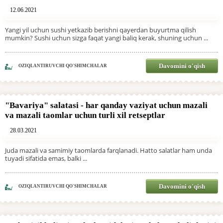
12.06.2021
Yangi yil uchun sushi yetkazib berishni qayerdan buyurtma qilish
mumkin? Sushi uchun sizga faqat yangi baliq kerak, shuning uchun ...
Davomini o'qish
OZIQLANTIRUVCHI QO'SHIMCHALAR
"Bavariya" salatasi - har qanday vaziyat uchun mazali
va mazali taomlar uchun turli xil retseptlar
28.03.2021
Juda mazali va samimiy taomlarda farqlanadi. Hatto salatlar ham unda
tuyadi sifatida emas, balki ...
Davomini o'qish
OZIQLANTIRUVCHI QO'SHIMCHALAR