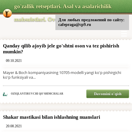
go'zallik retseptlari. Asal va asalarichilik
mahsulotlari. Ovqat
Для любых предложений по сайту:
cafepraga@cp9.ru
Qanday qilib ajoyib jele go'shtni oson va tez pishirish
mumkin?
09.10.2021
Mayer & Boch kompaniyasining 10705-modelli yangi ko'p pishirgichi
ko'p funksiyali va...
Davomini o'qish
OZIQLANTIRUVCHI QO'SHIMCHALAR
Shakar mastikasi bilan ishlashning nuanslari
20.08.2021