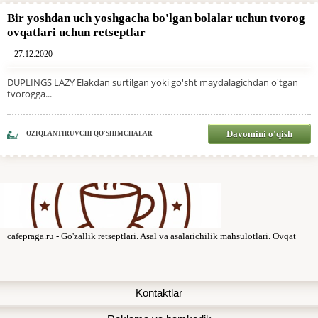
Bir yoshdan uch yoshgacha bo'lgan bolalar uchun tvorog
ovqatlari uchun retseptlar
27.12.2020
DUPLINGS LAZY Elakdan surtilgan yoki go'sht maydalagichdan o'tgan
tvorogga...
Davomini o'qish
OZIQLANTIRUVCHI QO'SHIMCHALAR
cafepraga.ru - Go'zallik retseptlari. Asal va asalarichilik mahsulotlari. Ovqat
Kontaktlar