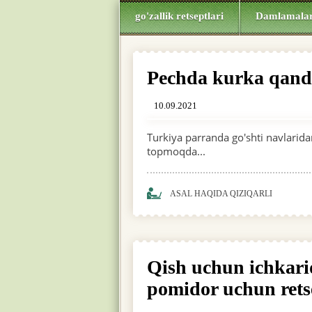
go'zallik retseptlari
Damlamala
Pechda kurka qanda
10.09.2021
Turkiya parranda go'shti navlaridan
topmoqda...
ASAL HAQIDA QIZIQARLI
Qish uchun ichkarid
pomidor uchun rets