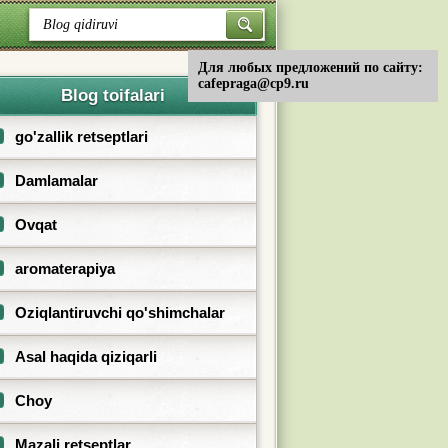
Для любых предложений по сайту:
cafepraga@cp9.ru
Blog toifalari
go'zallik retseptlari
Damlamalar
Ovqat
aromaterapiya
Oziqlantiruvchi qo'shimchalar
Asal haqida qiziqarli
Choy
Mazali retseptlar