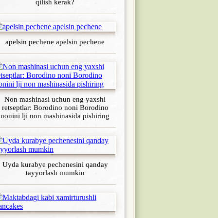
qilish kerak?
apelsin pechene apelsin pechene
Non mashinasi uchun eng yaxshi
retseptlar: Borodino noni Borodino
nonini lji non mashinasida pishiring
Uyda kurabye pechenesini qanday
tayyorlash mumkin