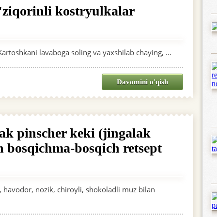
ziqorinli kostryulkalar
rtoshkani lavaboga soling va yaxshilab chaying, ...
Davomini o'qish
ak pinscher keki (jingalak
an bosqichma-bosqich retsept
 havodor, nozik, chiroyli, shokoladli muz bilan