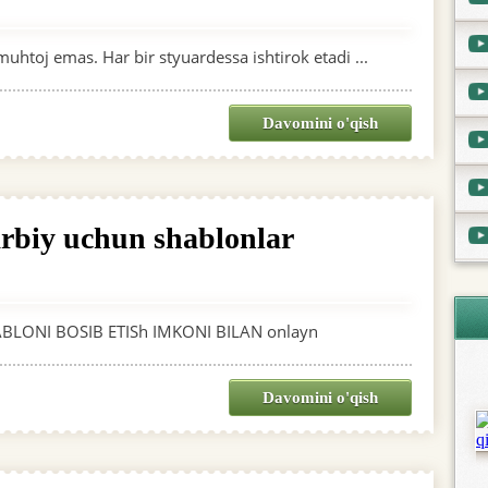
htoj emas. Har bir styuardessa ishtirok etadi ...
Davomini o'qish
rbiy uchun shablonlar
LONI BOSIB ETISh IMKONI BILAN onlayn
Davomini o'qish