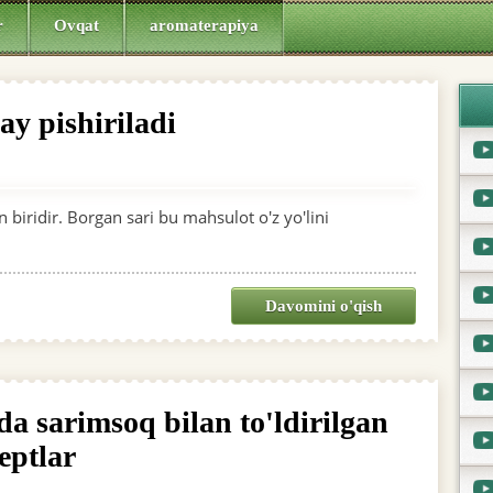
r
Ovqat
aromaterapiya
y pishiriladi
 biridir. Borgan sari bu mahsulot o'z yo'lini
Davomini o'qish
a sarimsoq bilan to'ldirilgan
eptlar