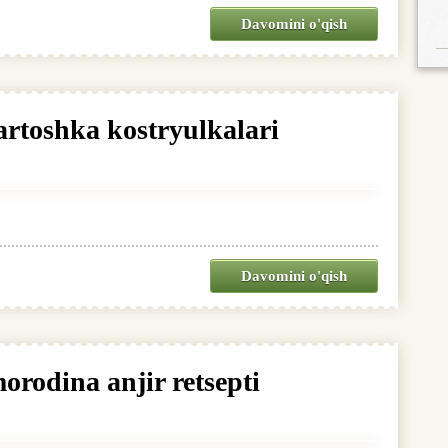
Davomini o'qish
artoshka kostryulkalari
Davomini o'qish
rodina anjir retsepti