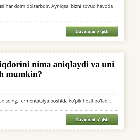
si har doim dolzarbdir. Ayniqsa, bizni sovuq havoda
Davomini o'qish
qdorini nima aniqlaydi va uni
ash mumkin?
so'ng, fermentatsiya boshida ko'pik hosil bo'ladi ...
Davomini o'qish