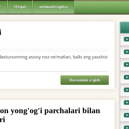
r
Ovqat
aromaterapiya
i
asturxonning asosiy noz-ne'matlari, balki eng yaxshisi
Davomini o'qish
on yong'og'i parchalari bilan
ri