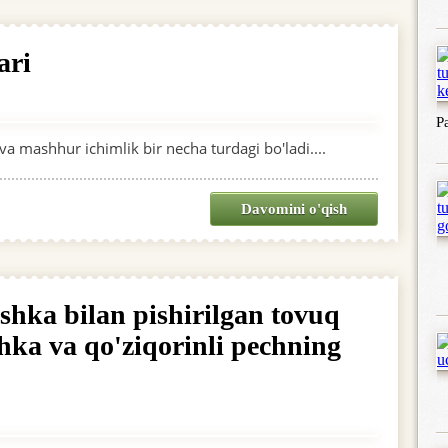
ari
P
va mashhur ichimlik bir necha turdagi bo'ladi....
Davomini o'qish
shka bilan pishirilgan tovuq
hka va qo'ziqorinli pechning