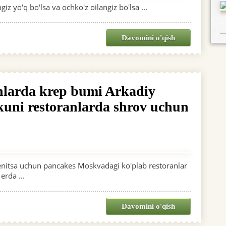
iz yo'q bo'lsa va ochko'z oilangiz bo'lsa ...
Davomini o'qish
anlarda krep bumi Arkadiy
uni restoranlarda shrov uchun
enitsa uchun pancakes Moskvadagi ko'plab restoranlar
erda ...
Davomini o'qish