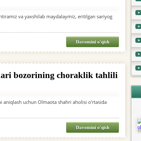
htiramiz va yaxshilab maydalaymiz, eritilgan sariyog
Davomini o'qish
ri bozorining choraklik tahlili
ini aniqlash uchun Olmaota shahri aholisi o'rtasida
Davomini o'qish