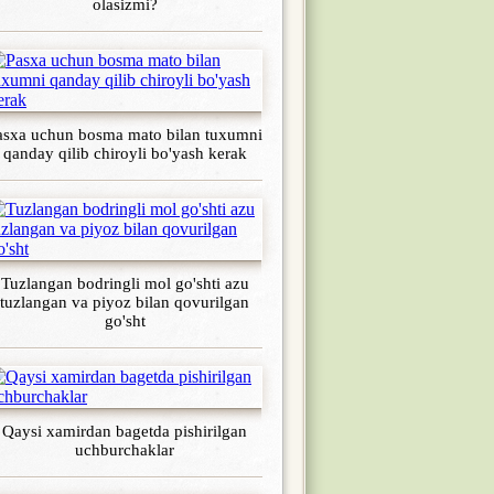
olasizmi?
asxa uchun bosma mato bilan tuxumni
qanday qilib chiroyli bo'yash kerak
Tuzlangan bodringli mol go'shti azu
tuzlangan va piyoz bilan qovurilgan
go'sht
Qaysi xamirdan bagetda pishirilgan
uchburchaklar