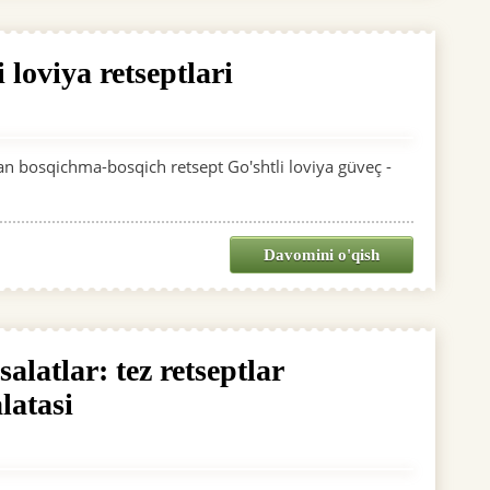
 loviya retseptlari
lan bosqichma-bosqich retsept Go'shtli loviya güveç -
Davomini o'qish
alatlar: tez retseptlar
latasi