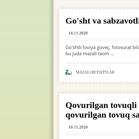
Go'sht va sabzavotli
16.11.2020
Go'shtli loviya güveç, fotosurat bi
bu juda mazali taom ...
MAZALI RETSEPTLAR
Qovurilgan tovuqli s
qovurilgan tovuq sa
16.11.2020