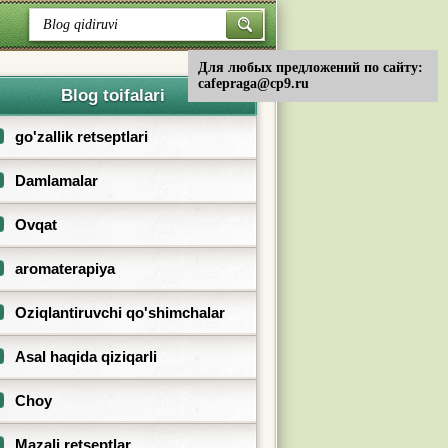
Для любых предложений по сайту:
cafepraga@cp9.ru
Blog toifalari
go'zallik retseptlari
Damlamalar
Ovqat
aromaterapiya
Oziqlantiruvchi qo'shimchalar
Asal haqida qiziqarli
Choy
Mazali retseptlar