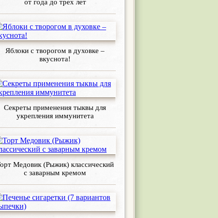
от года до трех лет
Яблоки с творогом в духовке –
вкуснота!
Секреты применения тыквы для
укрепления иммунитета
орт Медовик (Рыжик) классический
с заварным кремом