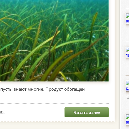
апусты знают многие. Продукт обогащен
Т
Читать далее
НИЯ