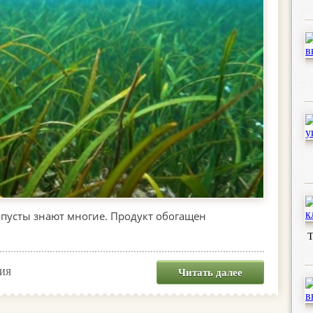
апусты знают многие. Продукт обогащен
Т
Читать далее
НИЯ