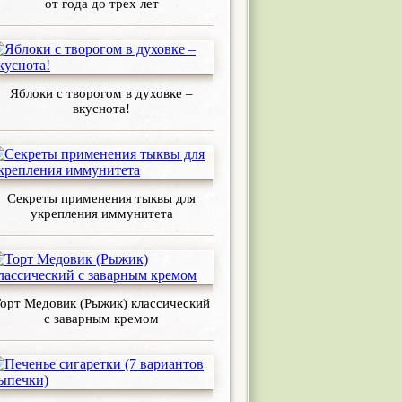
от года до трех лет
Яблоки с творогом в духовке –
вкуснота!
Секреты применения тыквы для
укрепления иммунитета
орт Медовик (Рыжик) классический
с заварным кремом