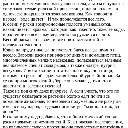
растение может удвоить массу своего тела, а затем вступает в
силу закон геометрической прогрессии, и наши водоемы в
одночасье покрываются зеленым ковром. Как говорят в
народе, "вода цветет". И так продолжается все лето.
К осени у ряски воздухоносные полости уменьшаются,
накапливается крахмал, который, как известно, тяжелее воды,
и растение на всю зиму медленно погружается на дно.
Весной ряска всплывает, и все повторяется в той же
последовательности.
Ковер на пруду никогда не пустует. Здесь всегда шумно и
весело. Заросли ряски привлекают диких и домашних птиц,
многочисленных мелких насекомых, полакомиться зеленым
деликатесом спешат сюда рыбы, а также ондатра, нутрия,
выхухоль. И всем хватает питательной и вкусной пищи,
потому что ряска обладает удивительной урожайностью. За
сезон при многократной уборке она может дать и сто и
двести тонн зелени с гектара!
Такое не под силу даже кукурузе. А если учесть, что это по
существу беззатратное растение охотно едят почти все
домашние животные, то невольно подумаешь, а не ряску ли
имел в виду народ, создавая пословицу - "мал золотник, да
дорог"?
К сказанному надо добавить, что и биохимический состав
ряски прямо-таки чемпионский. Как показали исследования,
по количеству сырого протеина она превосходит картофель в