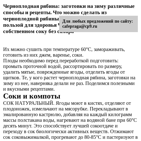
Черноплодная рябина: заготовки на зиму различные
способы и рецепты. Что можно сделать из
черноплодной рябины на зиму: вкусные закатки с
Для любых предложений по сайту:
пользой для здоровья Черноплодная рябина в
cafepraga@cp9.ru
собственном соку без сахара
Их можно сушить при температуре 60°С, замораживать,
готовить из них джем, варенье, соки.
Плоды необходимо перед переработкой подготовить:
промыть проточной водой, рассортировать по размеру,
удалить мятые, поврежденные ягоды, отделить ягоды от
щитков. Те, у кого растет черноплодная рябина, заготовки на
зиму из нее, наверняка делали не раз. Поделимся полезными
и вкусными рецептами.
Соки и компоты
СОК НАТУРАЛЬНЫЙ. Ягоды моют в кистях, отделяют от
плодоножек, измельчают на мясорубке. Перекладывают в
эмалированную кастрюлю, добавляя на каждый килограмм
массы полстакана воды, нагревают на водяной бане при 60°С
десять минут. Это способствует лучшей сокоотдаче и
переходу в сок биологически активных веществ. Отжимают
сок соковыжималкой, прогревают до 80-85°С и пастеризуют в