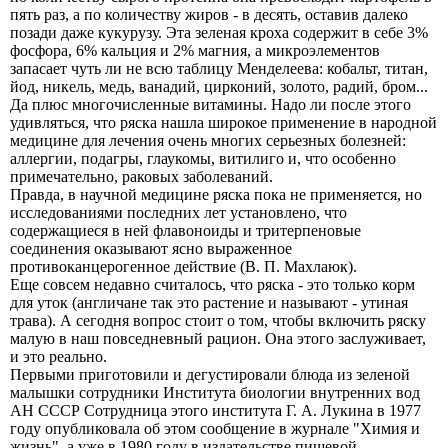
пять раз, а по количеству жиров - в десять, оставив далеко
позади даже кукурузу. Эта зеленая кроха содержит в себе 3%
фосфора, 6% кальция и 2% магния, а микроэлементов
запасает чуть ли не всю таблицу Менделеева: кобальт, титан,
йод, никель, медь, ванадий, цирконий, золото, радий, бром...
Да плюс многочисленные витамины. Надо ли после этого
удивляться, что ряска нашла широкое применение в народной
медицине для лечения очень многих серьезных болезней:
аллергии, подагры, глаукомы, витилиго и, что особенно
примечательно, раковых заболеваний.
Правда, в научной медицине ряска пока не применяется, но
исследованиями последних лет установлено, что
содержащиеся в ней флавоноиды и тритерпеновые
соединения оказывают ясно выраженное
противоканцерогенное действие (В. П. Махлаюк).
Еще совсем недавно считалось, что ряска - это только корм
для уток (англичане так это растение и называют - утиная
трава). А сегодня вопрос стоит о том, чтобы включить ряску
малую в наш повседневный рацион. Она этого заслуживает,
и это реально.
Первыми приготовили и дегустировали блюда из зеленой
малышки сотрудники Института биологии внутренних вод
АН СССР Сотрудница этого института Г. А. Лукина в 1977
году опубликовала об этом сообщение в журнале "Химия и
жизнь", а уже в 1980 году в издательстве пищевой