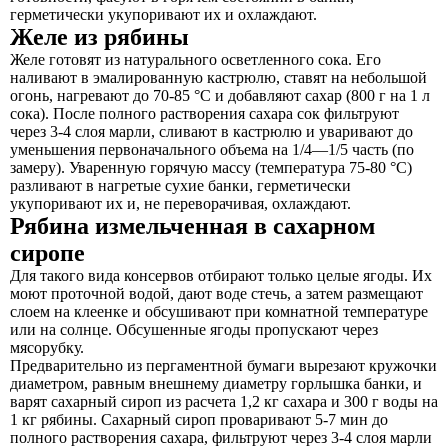
герметически укупоривают их и охлаждают.
Желе из рябины
Желе готовят из натурального осветленного сока. Его
наливают в эмалированную кастрюлю, ставят на небольшой
огонь, нагревают до 70-85 °С и добавляют сахар (800 г на 1 л
сока). После полного растворения сахара сок фильтруют
через 3-4 слоя марли, сливают в кастрюлю и уваривают до
уменьшения первоначального объема на 1/4—1/5 часть (по
замеру). Уваренную горячую массу (температура 75-80 °С)
разливают в нагретые сухие банки, герметически
укупоривают их и, не переворачивая, охлаждают.
Рябина измельченная в сахарном
сиропе
Для такого вида консервов отбирают только целые ягоды. Их
моют проточной водой, дают воде стечь, а затем размещают
слоем на клеенке и обсушивают при комнатной температуре
или на солнце. Обсушенные ягоды пропускают через
мясорубку.
Предварительно из пергаментной бумаги вырезают кружочки
диаметром, равным внешнему диаметру горлышка банки, и
варят сахарный сироп из расчета 1,2 кг сахара и 300 г воды на
1 кг рябины. Сахарный сироп проваривают 5-7 мин до
полного растворения сахара, фильтруют через 3-4 слоя марли