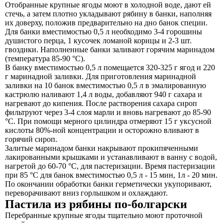
Отобранные крупные ягоды моют в холодной воде, дают ей
стечь, а затем плотно укладывают рябину в банки, наполняя
их доверху, положив предварительно на дно банок специи.
Для банки вместимостью 0,5 л необходимо 3-4 горошины
душистого перца, 1 кусочек ломаной корицы и 2-3 шт.
гвоздики. Наполненные банки заливают горячим маринадом
(температура 85-90 °С).
В банку вместимостью 0,5 л помещается 320-325 г ягод и 220
г маринадной заливки. Для приготовления маринадной
заливки на 10 банок вместимостью 0,5 л в эмалированную
кастрюлю наливают 1,4 л воды, добавляют 940 г сахара и
нагревают до кипения. После растворения сахара сироп
фильтруют через 3-4 слоя марли и вновь нагревают до 85-90
°С. При помощи мерного цилиндра отмеряют 15 г уксусной
кислоты 80%-ной концентрации и осторожно вливают в
горячий сироп.
Залитые маринадом банки накрывают прокипяченными
лакированными крышками и устанавливают в ванну с водой,
нагретой до 60-70 °С, для пастеризации. Время пастеризации
при 85 °С для банок вместимостью 0,5 л - 15 мин, 1л - 20 мин.
По окончании обработки банки герметически укупоривают,
переворачивают вниз горлышком и охлаждают.
Пастила из рябины по-болгарски
Перебранные крупные ягоды тщательно моют проточной