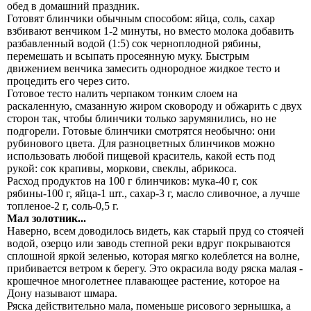
обед в домашний праздник.
Готовят блинчики обычным способом: яйца, соль, сахар
взбивают венчиком 1-2 минуты, но вместо молока добавить
разбавленный водой (1:5) сок черноплодной рябины,
перемешать и всыпать просеянную муку. Быстрым
движением венчика замесить однородное жидкое тесто и
процедить его через сито.
Готовое тесто налить черпаком тонким слоем на
раскаленную, смазанную жиром сковороду и обжарить с двух
сторон так, чтобы блинчики только зарумянились, но не
подгорели. Готовые блинчики смотрятся необычно: они
рубинового цвета. Для разноцветных блинчиков можно
использовать любой пищевой краситель, какой есть под
рукой: сок крапивы, моркови, свеклы, абрикоса.
Расход продуктов на 100 г блинчиков: мука-40 г, сок
рябины-100 г, яйца-1 шт., сахар-3 г, масло сливочное, а лучше
топленое-2 г, соль-0,5 г.
Мал золотник...
Наверно, всем доводилось видеть, как старый пруд со стоячей
водой, озерцо или заводь степной реки вдруг покрываются
сплошной яркой зеленью, которая мягко колеблется на волне,
прибивается ветром к берегу. Это окрасила воду ряска малая -
крошечное многолетнее плавающее растение, которое на
Дону называют шмара.
Ряска действительно мала, поменьше рисового зернышка, а