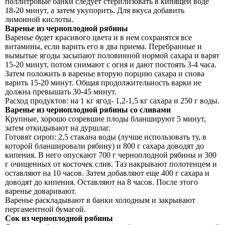
поллитровые банки следует стерилизовать в кипящей воде
18-20 минут, а затем укупорить. Для вкуса добавить
лимонной кислоты.
Варенье из черноплодной рябины
Варенье будет красивого цвета и в нем сохранятся все
витамины, если варить его в два приема. Перебранные и
вымытые ягоды засыпают половинной нормой сахара и варят
15-20 минут, потом снимают с огня и дают постоять 3-4 часа.
Затем положить в варенье вторую порцию сахара и снова
варить 15-20 минут. Общая продолжительность варки не
должна превышать 30-45 минут.
Расход продуктов: на 1 кг ягод- 1,2-1,5 кг сахара и 250 г воды.
Варенье из черноплодной рябины со сливами
Крупные, хорошо созревшие плоды бланшируют 5 минут,
затем откидывают на дуршлаг.
Готовят сироп: 2,5 стакана воды (лучше использовать ту, в
которой бланшировали рябину) и 800 г сахара доводят до
кипения. В него опускают 700 г черноплодной рябины и 300
г очищенных от косточек слив. Таз накрывают полотенцем и
оставляют на 10 часов. Затем добавляют еще 400 г сахара и
доводят до кипения. Оставляют на 8 часов. После этого
варенье доваривают.
Варенье раскладывают в банки холодным и закрывают
пергаментной бумагой.
Сок из черноплодной рябины