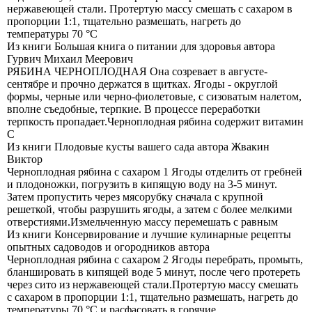
нержавеющей стали. Протертую массу смешать с сахаром в
пропорции 1:1, тщательно размешать, нагреть до
температуры 70 °C
Из книги Большая книга о питании для здоровья
автора
Гурвич Михаил Меерович
РЯБИНА ЧЕРНОПЛОДНАЯ Она созревает в августе-
сентябре и прочно держатся в щитках. Ягоды - округлой
формы, черные или черно-фиолетовые, с сизоватым налетом,
вполне съедобные, терпкие. В процессе переработки
терпкость пропадает.Черноплодная рябина содержит витамин
С
Из книги Плодовые кусты вашего сада
автора Жвакин
Виктор
Черноплодная рябина с сахаром 1 Ягоды отделить от гребней
и плодоножки, погрузить в кипящую воду на 3-5 минут.
Затем пропустить через мясорубку сначала с крупной
решеткой, чтобы разрушить ягоды, а затем с более мелкими
отверстиями.Измельченную массу перемешать с равным
Из книги Консервирование и лучшие кулинарные рецепты
опытных садоводов и огородников
автора
Черноплодная рябина с сахаром 2 Ягоды перебрать, промыть,
бланшировать в кипящей воде 5 минут, после чего протереть
через сито из нержавеющей стали.Протертую массу смешать
с сахаром в пропорции 1:1, тщательно размешать, нагреть до
температуры 70 °С и расфасовать в горячие