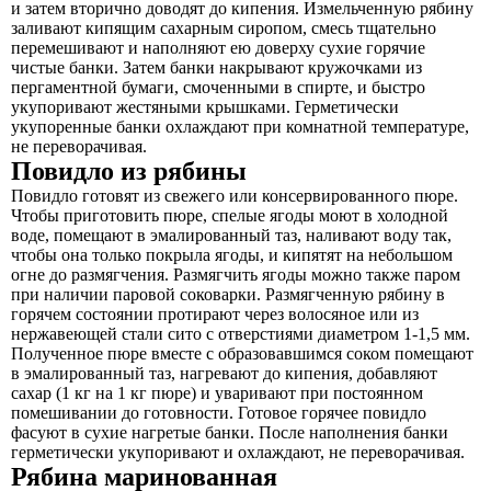
и затем вторично доводят до кипения. Измельченную рябину
заливают кипящим сахарным сиропом, смесь тщательно
перемешивают и наполняют ею доверху сухие горячие
чистые банки. Затем банки накрывают кружочками из
пергаментной бумаги, смоченными в спирте, и быстро
укупоривают жестяными крышками. Герметически
укупоренные банки охлаждают при комнатной температуре,
не переворачивая.
Повидло из рябины
Повидло готовят из свежего или консервированного пюре.
Чтобы приготовить пюре, спелые ягоды моют в холодной
воде, помещают в эмалированный таз, наливают воду так,
чтобы она только покрыла ягоды, и кипятят на небольшом
огне до размягчения. Размягчить ягоды можно также паром
при наличии паровой соковарки. Размягченную рябину в
горячем состоянии протирают через волосяное или из
нержавеющей стали сито с отверстиями диаметром 1-1,5 мм.
Полученное пюре вместе с образовавшимся соком помещают
в эмалированный таз, нагревают до кипения, добавляют
сахар (1 кг на 1 кг пюре) и уваривают при постоянном
помешивании до готовности. Готовое горячее повидло
фасуют в сухие нагретые банки. После наполнения банки
герметически укупоривают и охлаждают, не переворачивая.
Рябина маринованная