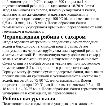
ной концентрации (470 г сахара и 700 г воды на 1 кг
подготовленной рябины) и выдерживают 18-20 ч. Затем
ягоды вынимают из сиропа, плотно укладывают в банки,
заливают этим же сиропом, накрывают крышками и
стерилизуют при температуре 100 °С (банки вместимостью
0,5 л - 10 мин, 1л - 15 мин). После обработки банки
герметически укупоривают крышками, переворачивают вниз
горлышком и охлаждают.
Черноплодная рябина с сахаром
Ягоды отделяют от гребней и плодоножек, моют холодной
водой и бланшируют в кипящей воде 3-5 мин. Затем
пропускают их через мясорубку сначала с крупной решеткой,
а затем - с мелкой. В измельченную массу добавляют сахар (1
кг на 1 кг измельченных ягод) и тщательно перемешивают.
Смесь ставят на слабый огонь и уваривают при постоянном
помешивании 3-5 мин до полного растворения сахара.
Горячую массу фасуют в сухие подогретые банки, накрывают
прокипяченными крышками и устанавливают в кастрюлю с
водой, нагретой до 75-80 °С, для стерилизации. Время
стерилизации при 100 °С для банок вместимостью 0,5 л - 15-
18 мин, 1 л - 20-25 мин. После обработки банки герметически
укупоривают и охлаждают, не переворачивая.
Рябина натуральная
Подготовленные ягоды плотно укладывают в заливают