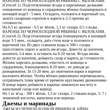
ВАРЕНЬЕ ИЗ ЧЕРНОПЛОДНОЙ РЯБИНЫ С ЯБЛОКАМИ.
(Способ 1). Подготовленные ягоды и нарезанные дольками
очищенные от кожицы и сердцевины яблоки бланшировать в
кипящей воде3 - 5 мин. Охладить, положить в варочный таз,
залить сахарным сиропом и варить в 2-3 приема до
готовности.
На 0,5 кг аронии - 0,5 кг яблок, 1,3 кг сахара, 0,5 л воды.
ВАРЕНЬЕ ИЗ ЧЕРНОПЛОДНОЙ РЯБИНЫ С ЯБЛОКАМИ.
(Способ 2). Подготовленные ягоды бланшировать в кипящей
воде 3-5 мин., охладить, дать стечь воде и положить в
варочный таз. Из двух стаканов воды и 500 г
сахара
приготовить сироп и залить им ягоды. Довести до кипения,
кипятить 3-4 мин. и оставить на 8-10 часов. Ягоды вновь
довести до кипения, добавить сахар и варить до готовности.
Яблоки нарезать дольками, очистить от кожицы и
сердцевины, бланшировать 8-10 мин., не доводя до
разваривания. За 15-20 мин. до окончания варки в варенье
выложить яблоки. Чтобы яблоки равномерно перемешались,
потряхивать тазик время от времени круговыми движениями.
В конце варки добавить в варенье лимонную кислоту и
ванильный сахар или корицу.
На 1 кг ягод - 300 г яблок, 1,5 кг сахара, 2 стакана воды, 5- 7 г
лимонной кислоты, ванилина или корицы.
Джемы и маринады
ДЖЕМ ИЗ ЧЕРНОПЛОДНОЙ РЯБИНЫ И АЙВЫ