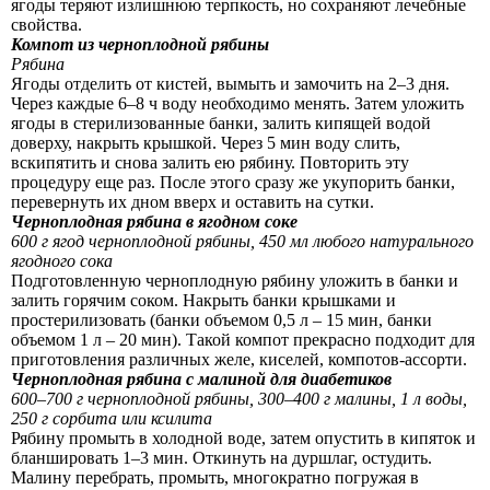
ягоды теряют излишнюю терпкость, но сохраняют лечебные
свойства.
Компот из черноплодной рябины
Рябина
Ягоды отделить от кистей, вымыть и замочить на 2–3 дня.
Через каждые 6–8 ч воду необходимо менять. Затем уложить
ягоды в стерилизованные банки, залить кипящей водой
доверху, накрыть крышкой. Через 5 мин воду слить,
вскипятить и снова залить ею рябину. Повторить эту
процедуру еще раз. После этого сразу же укупорить банки,
перевернуть их дном вверх и оставить на сутки.
Черноплодная рябина в ягодном соке
600 г ягод черноплодной рябины, 450 мл любого натурального
ягодного сока
Подготовленную черноплодную рябину уложить в банки и
залить горячим соком. Накрыть банки крышками и
простерилизовать (банки объемом 0,5 л – 15 мин, банки
объемом 1 л – 20 мин). Такой компот прекрасно подходит для
приготовления различных желе, киселей, компотов-ассорти.
Черноплодная рябина с малиной для диабетиков
600–700 г черноплодной рябины, 300–400 г малины, 1 л воды,
250 г сорбита или ксилита
Рябину промыть в холодной воде, затем опустить в кипяток и
бланшировать 1–3 мин. Откинуть на дуршлаг, остудить.
Малину перебрать, промыть, многократно погружая в