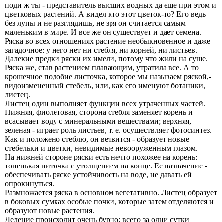
поди ж ты - представитель высших водных да еще при этом и
цветковых растений. А видел кто этот цветок-то? Его ведь
без лупы и не разглядишь, не зря он считается самым
маленьким в мире. И все же он существует и дает семена.
Ряска во всех отношениях растение необыкновенное и даже
загадочное: у него нет ни стебля, ни корней, ни листьев.
Далекие предки ряски их имели, потому что жили на суше.
Ряска же, став растением плавающим, утратила все. А то
крошечное подобие листочка, которое мы называем ряской,-
видоизмененный стебель, или, как его именуют ботаники,
листец.
Листец один выполняет функции всех утраченных частей.
Нижняя, фиолетовая, сторона стебля заменяет корень и
всасывает воду с минеральными веществами; верхняя,
зеленая - играет роль листьев, т. е. осуществляет фотосинтез.
Как и положено стеблю, он ветвится - образует новые
стебельки и цветки, невидимые невооруженным глазом.
На нижней стороне ряски есть нечто похожее на корень:
тоненькая ниточка с утолщением на конце. Ее назначение -
обеспечивать ряске устойчивость на воде, не давать ей
опрокинуться.
Размножается ряска в основном вегетативно. Листец образует
в боковых сумках особые почки, которые затем отделяются и
образуют новые растения.
Деление происходит очень бурно: всего за одни сутки