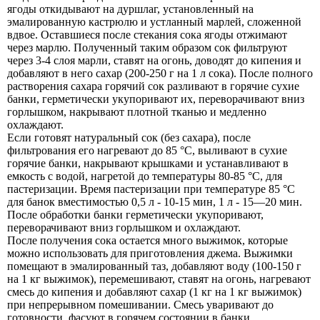
ягоды откидывают на дуршлаг, установленный на
эмалированную кастрюлю и устланный марлей, сложенной
вдвое. Оставшиеся после стекания сока ягоды отжимают
через марлю. Полученный таким образом сок фильтруют
через 3-4 слоя марли, ставят на огонь, доводят до кипения и
добавляют в него сахар (200-250 г на 1 л сока). После полного
растворения сахара горячий сок разливают в горячие сухие
банки, герметически укупоривают их, переворачивают вниз
горлышком, накрывают плотной тканью и медленно
охлаждают.
Если готовят натуральный сок (без сахара), после
фильтрования его нагревают до 85 °С, выливают в сухие
горячие банки, накрывают крышками и устанавливают в
емкость с водой, нагретой до температуры 80-85 °С, для
пастеризации. Время пастеризации при температуре 85 °С
для банок вместимостью 0,5 л - 10-15 мин, 1 л - 15—20 мин.
После обработки банки герметически укупоривают,
переворачивают вниз горлышком и охлаждают.
После получения сока остается много выжимок, которые
можно использовать для приготовления джема. Выжимки
помещают в эмалированный таз, добавляют воду (100-150 г
на 1 кг выжимок), перемешивают, ставят на огонь, нагревают
смесь до кипения и добавляют сахар (1 кг на 1 кг выжимок)
при непрерывном помешивании. Смесь уваривают до
готовности, фасуют в горячем состоянии в банки,