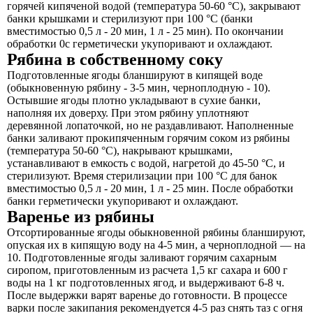
горячей кипяченой водой (температура 50-60 °С), закрывают
банки крышками и стерилизуют при 100 °С (банки
вместимостью 0,5 л - 20 мин, 1 л - 25 мин). По окончании
обработки 0с герметически укупоривают и охлаждают.
Рябина в собственному соку
Подготовленные ягоды бланшируют в кипящей воде
(обыкновенную рябину - 3-5 мин, черноплодную - 10).
Остывшие ягоды плотно укладывают в сухие банки,
наполняя их доверху. При этом рябину уплотняют
деревянной лопаточкой, но не раздавливают. Наполненные
банки заливают прокипяченным горячим соком из рябины
(температура 50-60 °С), накрывают крышками,
устанавливают в емкость с водой, нагретой до 45-50 °С, и
стерилизуют. Время стерилизации при 100 °С для банок
вместимостью 0,5 л - 20 мин, 1 л - 25 мин. После обработки
банки герметически укупоривают и охлаждают.
Варенье из рябины
Отсортированные ягоды обыкновенной рябины бланшируют,
опуская их в кипящую воду на 4-5 мин, а черноплодной — на
10. Подготовленные ягоды заливают горячим сахарным
сиропом, приготовленным из расчета 1,5 кг сахара и 600 г
воды на 1 кг подготовленных ягод, и выдерживают 6-8 ч.
После выдержки варят варенье до готовности. В процессе
варки после закипания рекомендуется 4-5 раз снять таз с огня