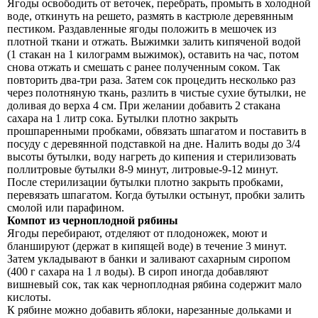
Ягоды освободить от веточек, перебрать, промыть в холодной
воде, откинуть на решето, размять в кастрюле деревянным
пестиком. Раздавленные ягоды положить в мешочек из
плотной ткани и отжать. Выжимки залить кипяченой водой
(1 стакан на 1 килограмм выжимок), оставить на час, потом
снова отжать и смешать с ранее полученным соком. Так
повторить два-три раза. Затем сок процедить несколько раз
через полотняную ткань, разлить в чистые сухие бутылки, не
доливая до верха 4 см. При желании добавить 2 стакана
сахара на 1 литр сока. Бутылки плотно закрыть
прошпаренными пробками, обвязать шпагатом и поставить в
посуду с деревянной подставкой на дне. Налить воды до 3/4
высоты бутылки, воду нагреть до кипения и стерилизовать
поллитровые бутылки 8-9 минут, литровые-9-12 минут.
После стерилизации бутылки плотно закрыть пробками,
перевязать шпагатом. Когда бутылки остынут, пробки залить
смолой или парафином.
Компот из черноплодной рябины
Ягоды перебирают, отделяют от плодоножек, моют и
бланшируют (держат в кипящей воде) в течение 3 минут.
Затем укладывают в банки и заливают сахарным сиропом
(400 г сахара на 1 л воды). В сироп иногда добавляют
вишневый сок, так как черноплодная рябина содержит мало
кислоты.
К рябине можно добавить яблоки, нарезанные дольками и