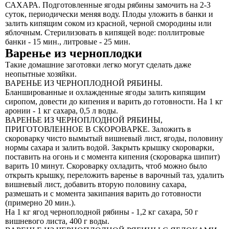
САХАРА. Подготовленные ягоды рябины замочить на 2-3
суток, периодически меняя воду. Плоды уложить в банки и
залить кипящим соком из красной, черной смородины или
яблочным. Стерилизовать в кипящей воде: поллитровые
банки - 15 мин., литровые - 25 мин.
Варенье из черноплодки
Такие домашние заготовки легко могут сделать даже
неопытные хозяйки.
ВАРЕНЬЕ ИЗ ЧЕРНОПЛОДНОЙ РЯБИНЫ.
Бланшированные и охлажденные ягоды залить кипящим
сиропом, довести до кипения и варить до готовности. На 1 кг
аронии - 1 кг сахара, 0,5 л воды.
ВАРЕНЬЕ ИЗ ЧЕРНОПЛОДНОЙ РЯБИНЫ,
ПРИГОТОВЛЕННОЕ В СКОРОВАРКЕ. Заложить в
скороварку чисто вымытый вишневый лист, ягоды, половину
нормы сахара и залить водой. Закрыть крышку скороварки,
поставить на огонь и с момента кипения (скороварка шипит)
варить 10 минут. Скороварку охладить, чтоб можно было
открыть крышку, переложить варенье в варочный таз, удалить
вишневый лист, добавить вторую половину сахара,
размешать и с момента закипания варить до готовности
(примерно 20 мин.).
На 1 кг ягод черноплодной рябины - 1,2 кг сахара, 50 г
вишневого листа, 400 г воды.