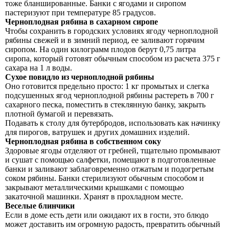
тоже бланшированные. Банки с ягодами и сиропом
пастеризуют при температуре 85 градусов.
Черноплодная рябина в сахарном сиропе
Чтобы сохранить в городских условиях ягоду черноплодной
рябины свежей и в зимний период, ее заливают горячим
сиропом. На один килограмм плодов берут 0,75 литра
сиропа, который готовят обычным способом из расчета 375 г
сахара на 1 л воды.
Сухое повидло из черноплодной рябины
Оно готовится предельно просто: 1 кг промытых и слегка
подсушенных ягод черноплодной рябины растереть в 700 г
сахарного песка, поместить в стеклянную банку, закрыть
плотной бумагой и перевязать.
Подавать к столу для бутербродов, использовать как начинку
для пирогов, ватрушек и других домашних изделий.
Черноплодная рябина в собственном соку
Здоровые ягоды отделяют от гребней, тщательно промывают
и сушат с помощью салфетки, помещают в подготовленные
банки и заливают заблаговременно отжатым и подогретым
соком рябины. Банки стерилизуют обычным способом и
закрывают металлическими крышками с помощью
закаточной машинки. Хранят в прохладном месте.
Веселые блинчики
Если в доме есть дети или ожидают их в гости, это блюдо
может доставить им огромную радость, превратить обычный