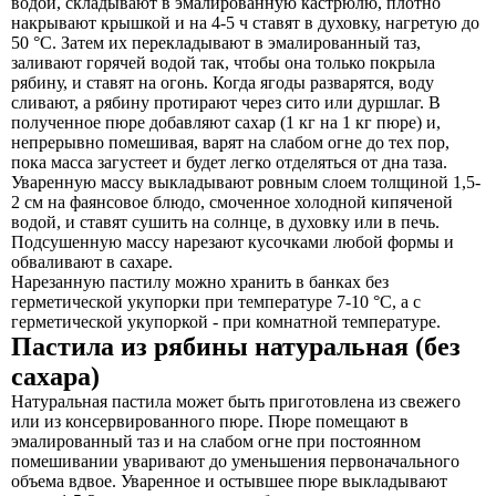
водой, складывают в эмалированную кастрюлю, плотно
накрывают крышкой и на 4-5 ч ставят в духовку, нагретую до
50 °С. Затем их перекладывают в эмалированный таз,
заливают горячей водой так, чтобы она только покрыла
рябину, и ставят на огонь. Когда ягоды разварятся, воду
сливают, а рябину протирают через сито или дуршлаг. В
полученное пюре добавляют сахар (1 кг на 1 кг пюре) и,
непрерывно помешивая, варят на слабом огне до тех пор,
пока масса загустеет и будет легко отделяться от дна таза.
Уваренную массу выкладывают ровным слоем толщиной 1,5-
2 см на фаянсовое блюдо, смоченное холодной кипяченой
водой, и ставят сушить на солнце, в духовку или в печь.
Подсушенную массу нарезают кусочками любой формы и
обваливают в сахаре.
Нарезанную пастилу можно хранить в банках без
герметической укупорки при температуре 7-10 °С, а с
герметической укупоркой - при комнатной температуре.
Пастила из рябины натуральная (без
сахара)
Натуральная пастила может быть приготовлена из свежего
или из консервированного пюре. Пюре помещают в
эмалированный таз и на слабом огне при постоянном
помешивании уваривают до уменьшения первоначального
объема вдвое. Уваренное и остывшее пюре выкладывают