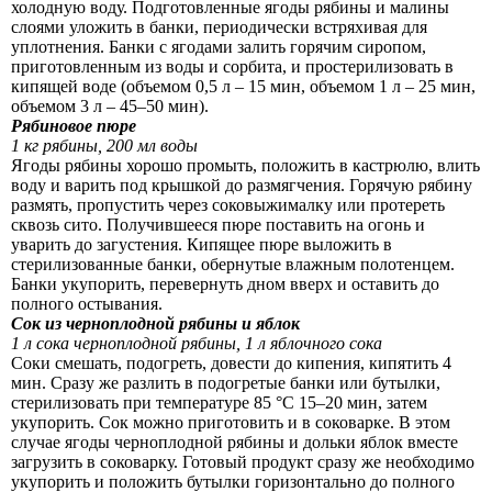
холодную воду. Подготовленные ягоды рябины и малины
слоями уложить в банки, периодически встряхивая для
уплотнения. Банки с ягодами залить горячим сиропом,
приготовленным из воды и сорбита, и простерилизовать в
кипящей воде (объемом 0,5 л – 15 мин, объемом 1 л – 25 мин,
объемом 3 л – 45–50 мин).
Рябиновое пюре
1 кг рябины, 200 мл воды
Ягоды рябины хорошо промыть, положить в кастрюлю, влить
воду и варить под крышкой до размягчения. Горячую рябину
размять, пропустить через соковыжималку или протереть
сквозь сито. Получившееся пюре поставить на огонь и
уварить до загустения. Кипящее пюре выложить в
стерилизованные банки, обернутые влажным полотенцем.
Банки укупорить, перевернуть дном вверх и оставить до
полного остывания.
Сок из черноплодной рябины и яблок
1 л сока черноплодной рябины, 1 л яблочного сока
Соки смешать, подогреть, довести до кипения, кипятить 4
мин. Сразу же разлить в подогретые банки или бутылки,
стерилизовать при температуре 85 °C 15–20 мин, затем
укупорить. Сок можно приготовить и в соковарке. В этом
случае ягоды черноплодной рябины и дольки яблок вместе
загрузить в соковарку. Готовый продукт сразу же необходимо
укупорить и положить бутылки горизонтально до полного