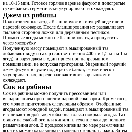
на 10-15 мин. Готовое горячее варенье фасуют в подогретые
сухие банки, герметически укупоривают и охлаждают.
Джем из рябины
Подготовленные ягоды бланшируют в кипящей воде или в
паровой соковарке. После бланширования их раздавливают
тыльной стороной ложки или деревянным пестиком.
Промытые ягоды можно не бланшировать, а пропустить
через мясорубку.
Полученную массу помещают в эмалированный таз,
добавляют воду и сахар (соответственно 400 г и 1,5 кг на 1 кг
ягод), и варят джем в один прием при непрерывном
помешивании, не допуская пригорания. Уваренный горячий
джем фасуют в сухие подогретые банки, герметически
укупоривают их, переворачивают вниз горлышком и
охлаждают.
Сок из рябины
Сок из рябины можно получить прессованием или
выпариванием при наличии паровой соковарки. Кроме того,
его можно приготовить следующим образом. Отобранные
ягоды моют холодной водой, помещают в эмалированный таз
и заливают водой так, чтобы она только покрыла ягоды. Таз
ставят на слабый огонь и кипятят в течение часа до полного
размягчения ягод. В процессе кипения по мере размягчения
ягод их можно раздавливать тыльной стороной ложки. Затем