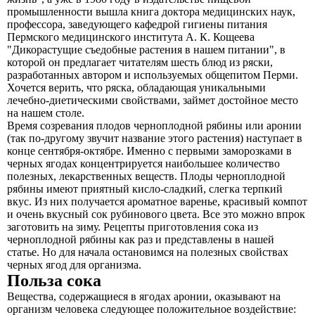
промышленности вышла книга доктора медицинских наук,
профессора, заведующего кафедрой гигиены питания
Пермского медицинского института А. К. Кощеева
"Дикорастущие съедобные растения в нашем питании", в
которой он предлагает читателям шесть блюд из ряски,
разработанных автором и используемых общепитом Перми.
Хочется верить, что ряска, обладающая уникальными
лечебно-диетическими свойствами, займет достойное место
на нашем столе.
Время созревания плодов черноплодной рябины или аронии
(так по-другому звучит название этого растения) наступает в
конце сентября-октябре. Именно с первыми заморозками в
черных ягодах концентрируется наибольшее количество
полезных, лекарственных веществ. Плоды черноплодной
рябины имеют приятный кисло-сладкий, слегка терпкий
вкус. Из них получается ароматное варенье, красивый компот
и очень вкусный сок рубинового цвета. Все это можно впрок
заготовить на зиму. Рецепты приготовления сока из
черноплодной рябины как раз и представлены в нашей
статье. Но для начала остановимся на полезных свойствах
черных ягод для организма.
Польза сока
Вещества, содержащиеся в ягодах аронии, оказывают на
организм человека следующее положительное воздействие: