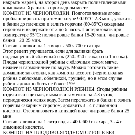
накрыть марлей, на второй день закрыть полиэтиленовыми
крышками. Хранить в прохладном месте.
КОМПОТ ИЗ ЧЕРНОПЛОДКИ. Подготовленные ягоды
пробланшировать при температуре 90-95°С 2-3 мин., уложить
в банки до плечиков и залить горячим (80-85°С) сахарным
сиропом и выдержать от 2 до 6 часов. Пастеризовать при
температуре 95°С: поллитровые банки 15-20 мин., литровые
банки - 20-25 мин.
Состав заливки: на 1 л воды - 500- 700 г сахара.
Этот рецепт улучшается, если для заливки брать
подслащенный яблочный сок (250- 350 г сахара на 1 л сока).
Плоды черноплодной рябины с яблочным соком мягче,
нежнее и гармоничнее по вкусу. Можно готовить такие
домашние заготовки, как компоты ассорти (черноплодная
рябина с яблоками, облепихой, грушей), но в этом случае
рябины должно быть не более 15%.
КОМПОТ ИЗ ЧЕРНОПЛОДНОЙ РЯБИНЫ. Ягоды рябины
отделить от щитков, вымыть и замочить на 2-3 суток,
периодически меняя воду. Затем переложить в банки и залить
горячим сахарным сиропом, добавить 3 - 4 г лимонной
кислоты. Стерилизовать в кипящей воде: литровые банки 25
мин.
Состав заливки: на 1 литр воды - 400- 600 г сахара, 3 - 4 г
лимонной кислоты.
КОМПОТ НА ПЛОДОВО-ЯГОДНОМ СИРОПЕ БЕЗ