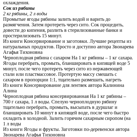
охлаждения.
Сок из рябины
2 кг рябины, 2 л воды
Промытые ягоды рябины залить водой и варить до
размягчения. Затем протереть через сито. Сок процедить,
довести до кипения, разлить в стерилизованные банки и
простерилизовать 15 минут.
Из книги Консервирование и заготовки. Лучшие рецепты из
натуральных продуктов. Просто и доступно
автора
Звонарева
Агафья Тихоновна
Черноплодная рябина с сахаром На 1 кг рябины – 1 кг сахара.
Ягоды перебрать, промыть, бланшировать в кипящей воде 5
минут, после чего протереть через сито из нержавеющей
стали или пластмассовое. Протертую массу смешать с
сахаром в пропорции 1:1, тщательно размешать, нагреть
Из книги Консервирование для лентяек
автора Калинина
Алина
Черноплодная рябина консервированная На 1 кг рябины –
700 г сахара, 1 л воды. Спелую черноплодную рябину
тщательно перебрать, промыть, высыпать в дуршлаг и
бланшировать 10 минут в кипящей воде, после чего быстро
охладить в холодной. Залить горячим сахарным сиропом (на
1 л воды
Из книги Ягоды и фрукты. Заготовки по-деревенски
автора
Звонарева Агафья Тихоновна