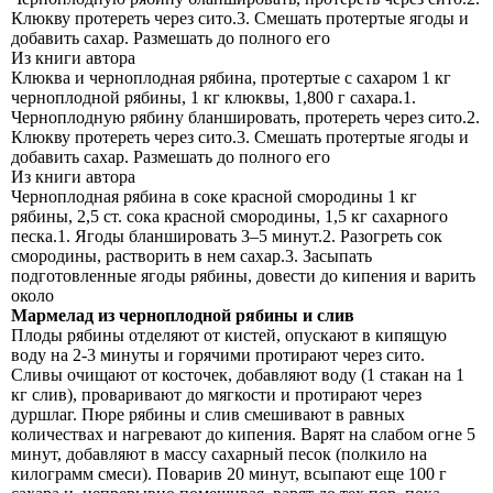
Клюкву протереть через сито.3. Смешать протертые ягоды и
добавить сахар. Размешать до полного его
Из книги автора
Клюква и черноплодная рябина, протертые с сахаром 1 кг
черноплодной рябины, 1 кг клюквы, 1,800 г сахара.1.
Черноплодную рябину бланшировать, протереть через сито.2.
Клюкву протереть через сито.3. Смешать протертые ягоды и
добавить сахар. Размешать до полного его
Из книги автора
Черноплодная рябина в соке красной смородины 1 кг
рябины, 2,5 ст. сока красной смородины, 1,5 кг сахарного
песка.1. Ягоды бланшировать 3–5 минут.2. Разогреть сок
смородины, растворить в нем сахар.3. Засыпать
подготовленные ягоды рябины, довести до кипения и варить
около
Мармелад из черноплодной рябины и слив
Плоды рябины отделяют от кистей, опускают в кипящую
воду на 2-3 минуты и горячими протирают через сито.
Сливы очищают от косточек, добавляют воду (1 стакан на 1
кг слив), проваривают до мягкости и протирают через
дуршлаг. Пюре рябины и слив смешивают в равных
количествах и нагревают до кипения. Варят на слабом огне 5
минут, добавляют в массу сахарный песок (полкило на
килограмм смеси). Поварив 20 минут, всыпают еще 100 г