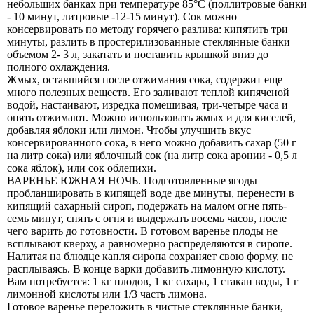
небольших банках при температуре 85°С (поллитровые банки
- 10 минут, литровые -12-15 минут). Сок можно
консервировать по методу горячего разлива: кипятить три
минуты, разлить в простерилизованные стеклянные банки
объемом 2- 3 л, закатать и поставить крышкой вниз до
полного охлаждения.
Жмых, оставшийся после отжимания сока, содержит еще
много полезных веществ. Его заливают теплой кипяченой
водой, настаивают, изредка помешивая, три-четыре часа и
опять отжимают. Можно использовать жмых и для киселей,
добавляя яблоки или лимон. Чтобы улучшить вкус
консервированного сока, в него можно добавить сахар (50 г
на литр сока) или яблочный сок (на литр сока аронии - 0,5 л
сока яблок), или сок облепихи.
ВАРЕНЬЕ ЮЖНАЯ НОЧЬ.
Подготовленные ягоды
пробланшировать в кипящей воде две минуты, перенести в
кипящий сахарный сироп, подержать на малом огне пять-
семь минут, снять с огня и выдержать восемь часов, после
чего варить до готовности. В готовом варенье плоды не
всплывают кверху, а равномерно распределяются в сиропе.
Налитая на блюдце капля сиропа сохраняет свою форму, не
расплываясь. В конце варки добавить лимонную кислоту.
Вам потребуется: 1 кг плодов, 1 кг сахара, 1 стакан воды, 1 г
лимонной кислоты или 1/3 часть лимона.
Готовое варенье переложить в чистые стеклянные банки,