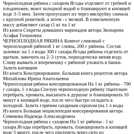
Черноплодная рябина с сахаром Ягоды отделяют от гребней и
плодоножек, моют холодной водой и бланшируют в кипящей
воде 3–5 мин. Затем пропускают их через мясорубку сначала
с крупной решеткой, а затем - с мелкой. В измельченную
массу добавляют сахар (1 кг на 1 кг
Из книги Секреты домашних маринадов
автора
Звонарева
Агафья Тихоновна
ЧЕРНОПЛОДНАЯ РЯБИНА Компот сливовый с
черноплодной рябиной 1 кг сливы, 200 г рябины. Состав
заливки: на 1 л воды 300 г сахара.Ягоды рябины отделить от
щитков, замочить на 2–3 суток, периодически меняя воду.
Сливу вымыть и вперемешку с рябиной уложить в банки.
Залить кипящим
Из книги Консервирование. Большая книга рецептов
автора
Михайлова Ирина Анатольевна
Черноплодная рябина консервированная На 1 кг рябины - 700
г сахара, 1 л воды.Спелую черноплодную рябину тщательно
перебрать, промыть, высыпать в дуршлаг и бланшировать 10
минут в кипящей воде, после чего быстро охладить в
холодной. Залить горячим сахарным сиропом (на 1 л воды
Из книги Большая энциклопедия консервирования
автора
Семикова Надежда Александровна
Черноплодная рябина с сахаром На 1 кг рябины - 1 кг
сахара.Ягоды перебрать, промыть, бланшировать в кипящей
воде 5 минут, после чего протереть через сито из