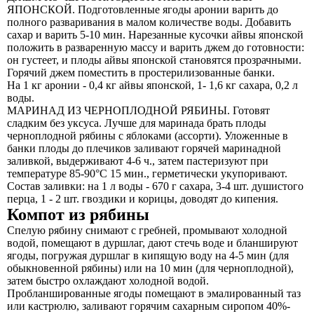
ЯПОНСКОЙ. Подготовленные ягоды аронии варить до
полного разваривания в малом количестве воды. Добавить
сахар и варить 5-10 мин. Нарезанные кусочки айвы японской
положить в разваренную массу и варить джем до готовности:
он густеет, и плоды айвы японской становятся прозрачными.
Горячий джем поместить в простерилизованные банки.
На 1 кг аронии - 0,4 кг айвы японской, 1- 1,6 кг сахара, 0,2 л
воды.
МАРИНАД ИЗ ЧЕРНОПЛОДНОЙ РЯБИНЫ. Готовят
сладким без уксуса. Лучше для маринада брать плоды
черноплодной рябины с яблоками (ассорти). Уложенные в
банки плоды до плечиков заливают горячей маринадной
заливкой, выдерживают 4-6 ч., затем пастеризуют при
температуре 85-90°С 15 мин., герметически укупоривают.
Состав заливки: на 1 л воды - 670 г сахара, 3-4 шт. душистого
перца, 1 - 2 шт. гвоздики и корицы, доводят до кипения.
Компот из рябины
Спелую рябину снимают с гребней, промывают холодной
водой, помещают в дуршлаг, дают стечь воде и бланшируют
ягоды, погружая дуршлаг в кипящую воду на 4-5 мин (для
обыкновенной рябины) или на 10 мин (для черноплодной),
затем быстро охлаждают холодной водой.
Пробланшированные ягоды помещают в эмалированный таз
или кастрюлю, заливают горячим сахарным сиропом 40%-