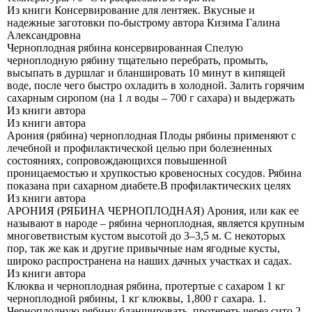
Из книги Консервирование для лентяек. Вкусные и
надежные заготовки по-быстрому
автора
Кизима Галина
Александровна
Черноплодная рябина консервированная Спелую
черноплодную рябину тщательно перебрать, промыть,
высыпать в дуршлаг и бланшировать 10 минут в кипящей
воде, после чего быстро охладить в холодной. Залить горячим
сахарным сиропом (на 1 л воды – 700 г сахара) и выдержать
Из книги автора
Из книги автора
Арония (рябина) черноплодная Плоды рябины применяют с
лечебной и профилактической целью при болезненных
состояниях, сопровождающихся повышенной
проницаемостью и хрупкостью кровеносных сосудов. Рябина
показана при сахарном диабете.В профилактических целях
Из книги автора
АРОНИЯ (РЯБИНА ЧЕРНОПЛОДНАЯ) Арония, или как ее
называют в народе – рябина черноплодная, является крупным
многоветвистым кустом высотой до 3–3,5 м. С некоторых
пор, так же как и другие привычные нам ягодные кусты,
широко распространена на наших дачных участках и садах.
Из книги автора
Клюква и черноплодная рябина, протертые с сахаром 1 кг
черноплодной рябины, 1 кг клюквы, 1,800 г сахара. 1.
Черноплодную рябину бланшировать, протереть через сито.2.