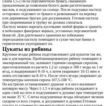
слоем 1,5-2 см на пергаментную бумагу, смазанную
прокаленным до появления белого дыма растительным
маслом, и подсушивают на солнце. После подсушки пастилу
осторожно отделяют от бумаги и развешивают на веревку
или деревянные бруски для досушивания. Готовая пастила
при сворачивании в трубку не должна слипаться.
Пастилу можно нарезать кусочками любой формы и хранить
в небольших фанерных ящиках, устланных пергаментной
бумагой. Для длительного хранения во избежание
пересыхания пастилу помещают в сухие чистые банки и
герметически укупоривают их.
Цукаты из рябины
Крупные ягоды рябины подготавливают для цукатов так же,
как и для варенья. Пробланшированную рябину помещают в
эмалированный таз, заливают горячим сахарным сиропом,
приготовленным из расчета 1,2 кг сахара и 300 г воды на 1 кг
ягод, и выдерживают 8-10 ч, а затем уваривают 10-15 мин и
опять отставляют на 8-10 ч. После этого ягоды уваривают до
температуры кипения сиропа 107,5-108 °С.
На кастрюлю устанавливают дуршлаг и в него выливают
кипящую массу. Через 1-1,5 ч ягоды рябины укладывают в
один слой на сито и подсушивают в духовке при температуре
не выше 35 °С. Слегка подсушенные ягоды обсыпают мелким
сахаром со всех сторон, и досушивают в духовке.Готовые
цукаты (о готовности свидетельствует корочка из кристаллов