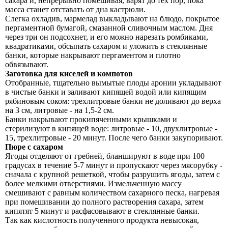
сахара и, непрерывно помешивая, варят до тех пор, пока
масса станет отставать от дна кастрюли.
Слегка охладив, мармелад выкладывают на блюдо, покрытое
пергаментной бумагой, смазанной сливочным маслом. Дня
через три он подсохнет, и его можно нарезать ромбиками,
квадратиками, обсыпать сахаром и уложить в стеклянные
банки, которые накрывают пергаментом и плотно
обвязывают.
Заготовка для киселей и компотов
Отобранные, тщательно вымытые плоды аронии укладывают
в чистые банки и заливают кипящей водой или кипящим
рябиновым соком: трехлитровые банки не доливают до верха
на 3 см, литровые - на 1,5-2 см.
Банки накрывают прокипяченными крышками и
стерилизуют в кипящей воде: литровые - 10, двухлитровые -
15, трехлитровые - 20 минут. После чего банки закупоривают.
Пюре с сахаром
Ягоды отделяют от гребней, бланшируют в воде при 100
градусах в течение 5-7 минут и пропускают через мясорубку -
сначала с крупной решеткой, чтобы разрушить ягоды, затем с
более мелкими отверстиями. Измельченную массу
смешивают с равным количеством сахарного песка, нагревая
при помешивании до полного растворения сахара, затем
кипятят 5 минут и расфасовывают в стеклянные банки.
Так как кислотность полученного продукта невысокая,